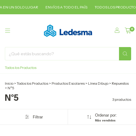
 EN UN SOLO LUGAR
ENVÍOS A TODO EL PAÍS
TODOS LOS PRODUCTOS
0
Todos los Productos
Inicio
>
Todos los Productos
>
Productos Escolares
>
Línea Dibujo
>
Repuestos
>
N°5
N°5
3 productos
Ordenar por:
Filtrar
Más vendidos