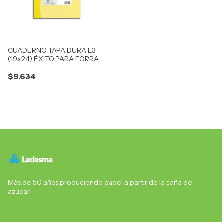
CUADERNO TAPA DURA E3
(19x24) ÉXITO PARA FORRAR
48 HOJAS CUADRO, 100 G/M2
$9.634
- C: 101956
Más de 50 años produciendo papel a partir de la caña de
azúcar.