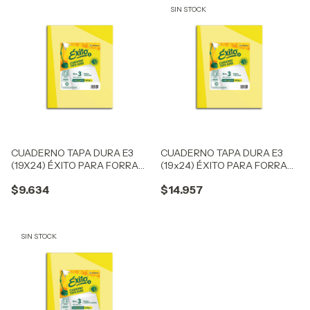
SIN STOCK
CUADERNO TAPA DURA E3
CUADERNO TAPA DURA E3
(19X24) ÉXITO PARA FORRAR
(19x24) ÉXITO PARA FORRAR
48 HOJAS RAYA, 100 G/M2 - C:
100 HOJAS RAYA, 100 G/M2 -
$9.634
$14.957
101955
C: 101957
SIN STOCK