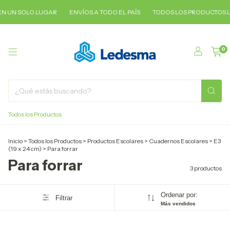
N UN SOLO LUGAR
ENVÍOS A TODO EL PAÍS
TODOS LOS PRODUCTOS L
0
Todos los Productos
Inicio
>
Todos los Productos
>
Productos Escolares
>
Cuadernos Escolares
>
E3
(19 x 24 cm)
>
Para forrar
Para forrar
3 productos
Ordenar por:
Filtrar
Más vendidos